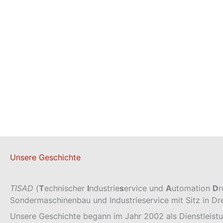
Unsere Geschichte
TISAD
(
T
echnischer
I
ndustrie
s
ervice und
A
utomation
D
r
Sondermaschinenbau und Industrieservice mit Sitz in Dr
Unsere Geschichte begann im Jahr 2002 als Dienstleist